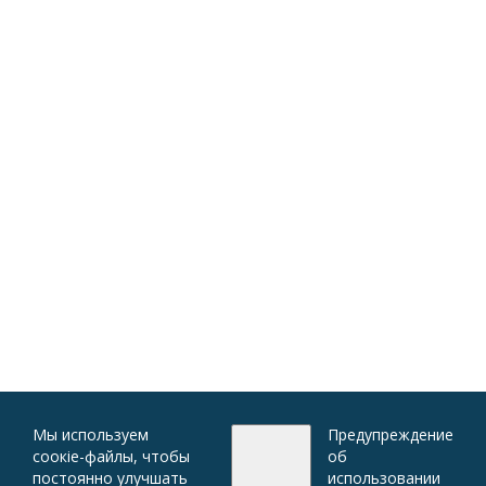
Мы используем
Предупреждение
соокіе-файлы, чтобы
об
постоянно улучшать
использовании