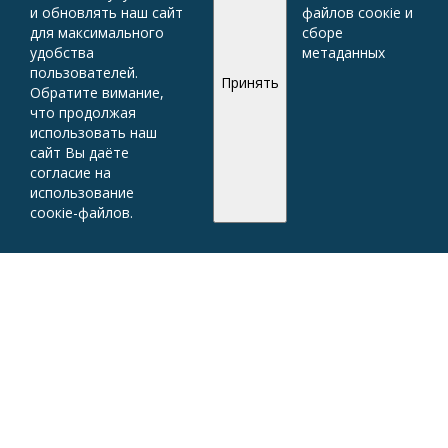
и обновлять наш сайт
файлов соокіе и
для максимального
сборе
удобства
метаданных
пользователей.
Принять
Обратите вимание,
что продолжая
использовать наш
сайт Вы даёте
согласие на
использование
соокіе-файлов.
ОБРАТИТЬСЯ
ЗА ПОМОЩЬЮ
Детям