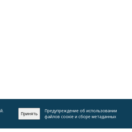
й.
Предупреждение об использовании
Принять
файлов соокіе и сборе метаданных