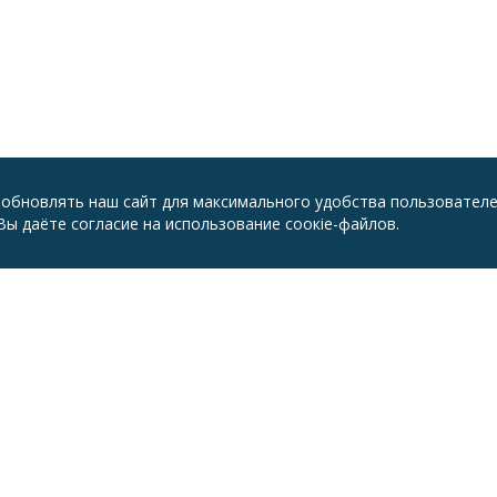
 обновлять наш сайт для максимального удобства пользователе
ы даёте согласие на использование соокіе-файлов.
АТЬ
ОЩЬ
ёрам