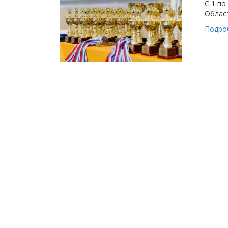
С 1 по
Област
Подро