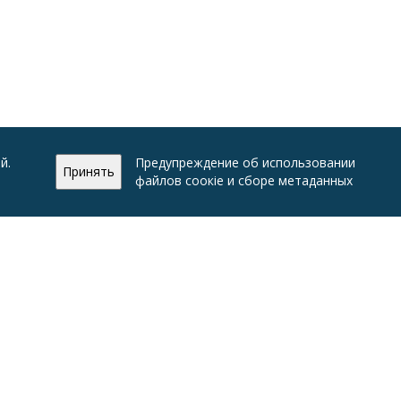
й.
Предупреждение об использовании
Принять
файлов соокіе и сборе метаданных