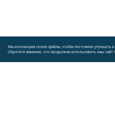
Мы используем соокіе-файлы, чтобы постоянно улучшать и
Обратите вимание, что продолжая использовать наш сайт В
ОБРАТИТЬСЯ
ОКАЗ
ЗА ПОМОЩЬЮ
ПОМ
Детям
Волонт