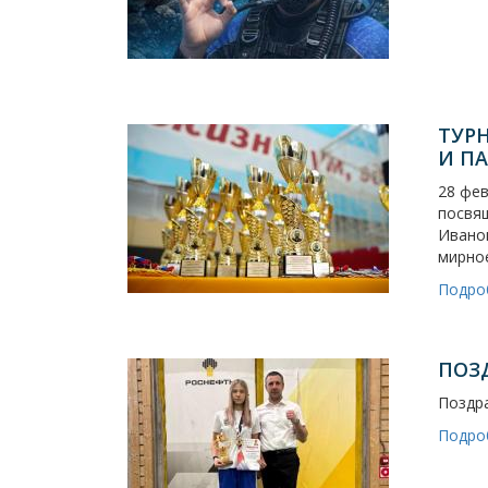
ТУР
И ПА
28 фев
посвя
Иванов
мирное
Подро
ПОЗ
Поздра
Подро