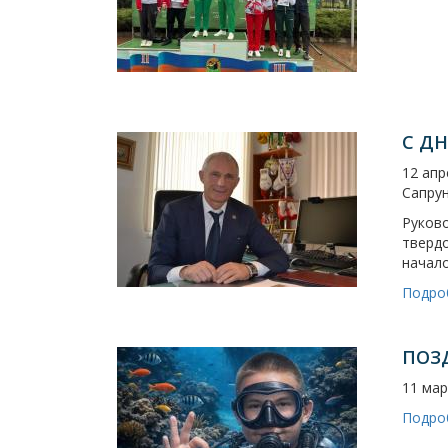
С Д
12 апр
Сапру
Руково
твердо
начало
Подро
ПОЗ
11 мар
Подро